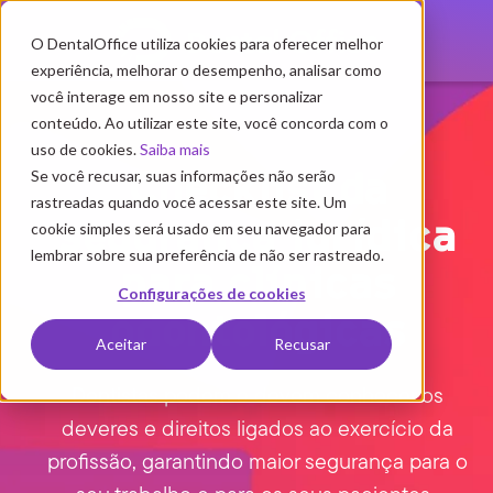
O DentalOffice utiliza cookies para oferecer melhor
experiência, melhorar o desempenho, analisar como
você interage em nosso site e personalizar
conteúdo. Ao utilizar este site, você concorda com o
uso de cookies.
Saiba mais
Se você recusar, suas informações não serão
Checklist da
rastreadas quando você acessar este site. Um
segurança jurídica
cookie simples será usado em seu navegador para
lembrar sobre sua preferência de não ser rastreado.
para clínicas
Configurações de cookies
odontológicas
Aceitar
Recusar
Dentistas podem e devem conhecer os
deveres e direitos ligados ao exercício da
profissão, garantindo maior segurança para o